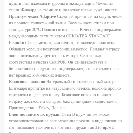
практичны, надежны и удобны в эксплуатации. Чехлы из
ткани Жаккард не съёмные и подлежат только сухой чистке.
Премиум чехол Adaptive
Съемный приятный на ощупь чехол
из прочной трикотажной ткани. Возможность стирки при
температуре 30°С Полная гигиена сна. Качество подтверждено
международным сертификатом OEKO-TEX STANDART.
FoamLux
Современная, эластичная, гипоаллергенная пена.
Обладает хорошей воздухопроницаемостью. Придает матрасу
дополнительную упругость и комфорт. Сертификат
соответствия качества CertiPUR. Он свидетельствует о
безопасности продукции и подтверждает, что в составе пены
нет вредных химических веществ.
Кокосовое волокно
Натуральный гипоаллергенный материал.
Благодаря пропитке из натурального латекса, волокна прочно
скреплены в цельную плиту. Кокосовое волокно придает
матрасу жёсткость и обладает бактерицидными свойствами.
Производство – Enkev, Польша.
Блок независимых пружин
Соты В пружинном блоке,
усовершенствованное расположение пружин в виде пчелиных
сот, позволяет увеличить плотность пружин до
320 пр/м2
.