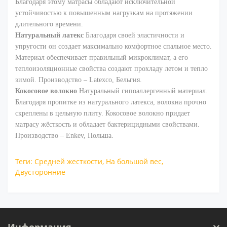
Благодаря этому матрасы обладают исключительной
устойчивостью к повышенным нагрузкам на протяжении
длительного времени.
Натуральный латекс
Благодаря своей эластичности и
упругости он создает максимально комфортное спальное место.
Материал обеспечивает правильный микроклимат, а его
теплоизоляционные свойства создают прохладу летом и тепло
зимой. Производство – Latexco, Бельгия.
Кокосовое волокно
Натуральный гипоаллергенный материал.
Благодаря пропитке из натурального латекса, волокна прочно
скреплены в цельную плиту. Кокосовое волокно придает
матрасу жёсткость и обладает бактерицидными свойствами.
Производство – Enkev, Польша.
Теги:
Средней жесткости
,
На большой вес
,
Двусторонние
Информация