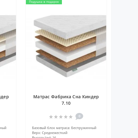
Подушка в подарок
ндер
Матрас Фабрика Сна Киндер
7.10
0
нный
Базовый блок матраса:
Беспружинный
Верх:
Среднежесткий
Высота (см):
16