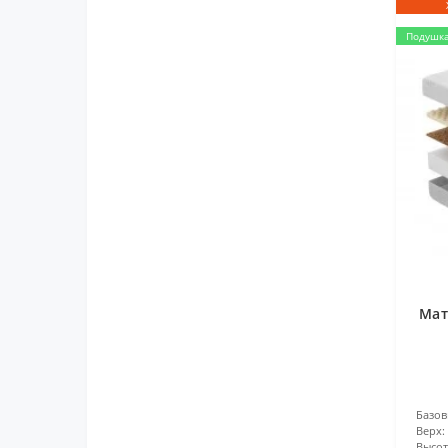
Подушка
Мат
Базов
Верх:
Высота