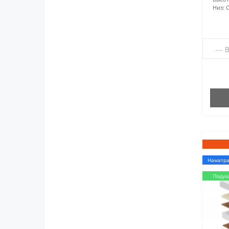
Низ:
С
Наматра
Подуш