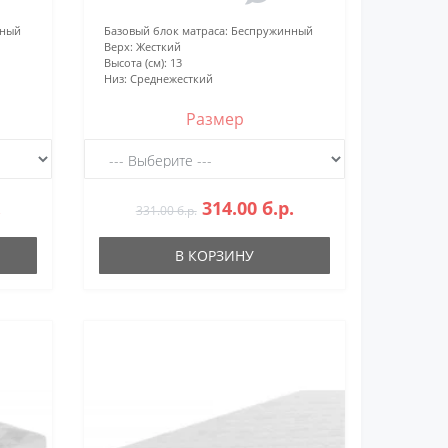
нный
Базовый блок матраса:
Беспружинный
Верх:
Жесткий
Высота (см):
13
Низ:
Среднежесткий
Размер
.
314.00 б.р.
331.00 б.р.
В КОРЗИНУ