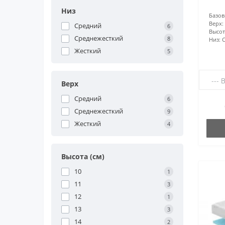
Низ
Базов
Верх:
Средний
6
Высота
Среднежесткий
8
Низ:
Жесткий
5
Верх
Средний
6
Среднежесткий
9
Жесткий
4
Высота (см)
10
1
11
3
12
1
13
3
14
2