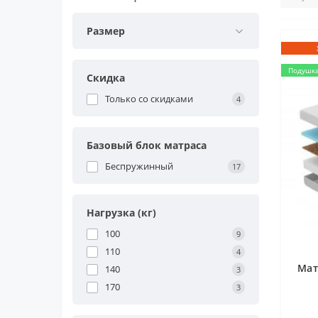
Размер
Подушка
Скидка
Только со cкидками
4
Базовый блок матраса
Беспружинный
17
Нагрузка (кг)
100
9
110
4
Мат
140
3
170
3