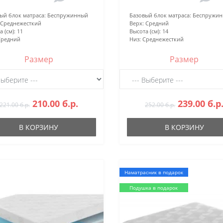
ый блок матраса:
Беспружинный
Базовый блок матраса:
Беспружи
Среднежесткий
Верх:
Средний
 (см):
11
Высота (см):
14
Средний
Низ:
Среднежесткий
Размер
Размер
210.00 б.р.
239.00 б.р
221.00 б.р.
252.00 б.р.
В КОРЗИНУ
В КОРЗИНУ
Наматрасник в подарок
Подушка в подарок