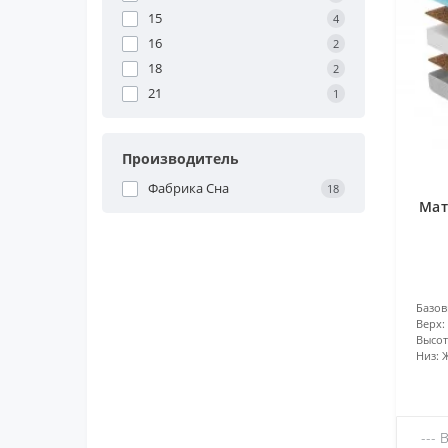
15
4
16
2
18
2
21
1
Производитель
Фабрика Сна
18
Мат
Базов
Верх:
Высота
Низ:
Ж