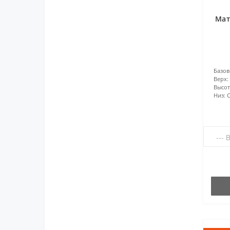
Мат
Базов
Верх:
Высота
Низ: