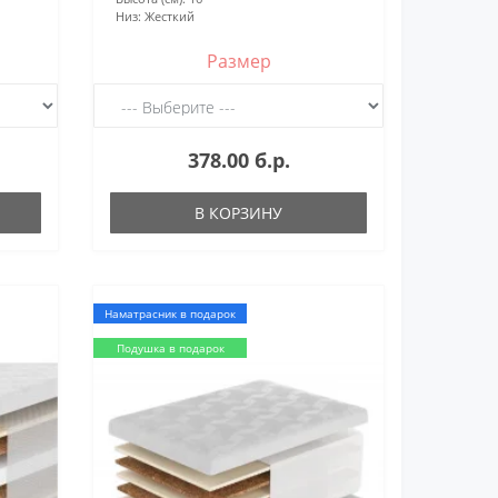
Низ:
Жесткий
Размер
378.00 б.р.
В КОРЗИНУ
Наматрасник в подарок
Подушка в подарок