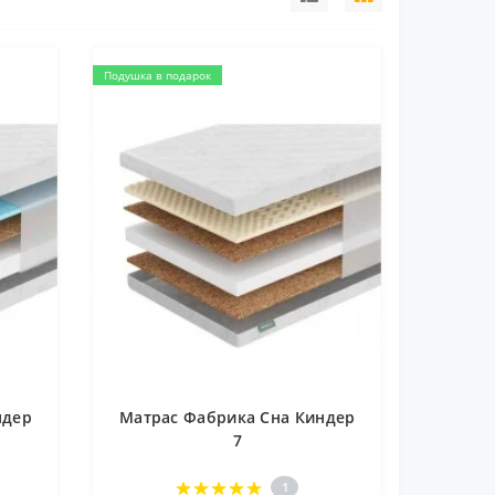
Подушка в подарок
ндер
Матрас Фабрика Сна Киндер
7
1