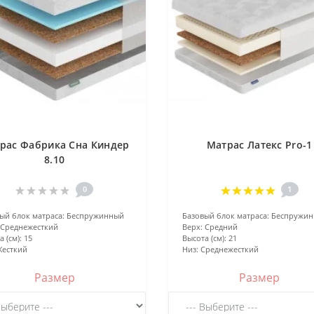
рас Фабрика Сна Киндер
Матрас Латекс Pro-1
8.10
0
1
ый блок матраса:
Беспружинный
Базовый блок матраса:
Беспружи
Среднежесткий
Верх:
Средний
 (см):
15
Высота (см):
21
есткий
Низ:
Среднежесткий
Размер
Размер