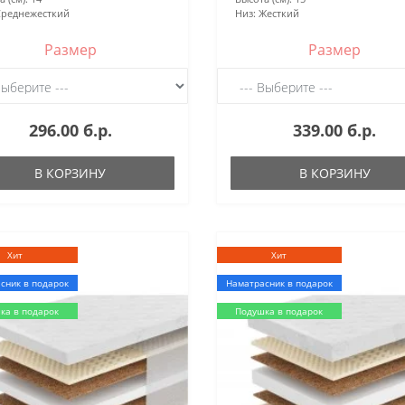
реднежесткий
Низ:
Жесткий
Размер
Размер
296.00 б.р.
339.00 б.р.
В КОРЗИНУ
В КОРЗИНУ
Хит
Хит
сник в подарок
Наматрасник в подарок
ка в подарок
Подушка в подарок