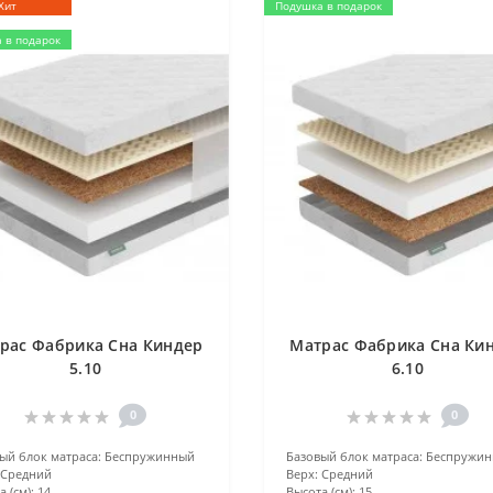
Хит
Подушка в подарок
 в подарок
рас Фабрика Сна Киндер
Матрас Фабрика Сна Ки
5.10
6.10
0
0
ый блок матраса:
Беспружинный
Базовый блок матраса:
Беспружи
Средний
Верх:
Средний
 (см):
14
Высота (см):
15