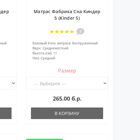
ндер
Матрас Фабрика Сна Киндер
5 (Kinder 5)
2
нный
Базовый блок матраса:
Беспружинный
Верх:
Среднежесткий
Высота (см):
11
Низ:
Средний
Размер
265.00 б.р.
В КОРЗИНУ