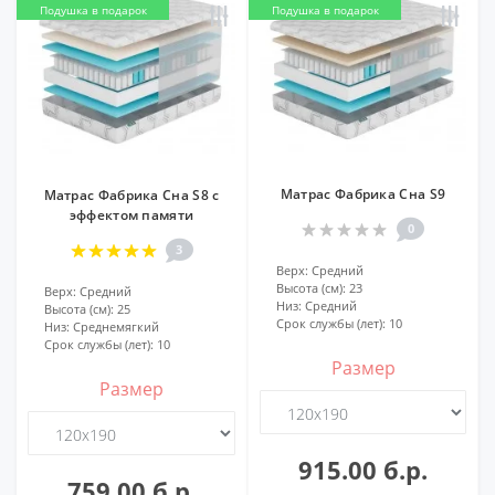
Подушка в подарок
Подушка в подарок
Матрас Фабрика Сна S9
Матрас Фабрика Сна S8 с
эффектом памяти
0
3
Верх:
Средний
Высота (см):
23
Верх:
Средний
Низ:
Средний
Высота (см):
25
Срок службы (лет):
10
Низ:
Среднемягкий
Срок службы (лет):
10
Размер
Размер
915.00 б.р.
759.00 б.р.