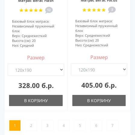
Матрас Вегас Focus
Матрас Вегас Flash
3
12
Базовый блок матраса:
Базовый блок матраса:
Независимый пружинный
Независимый пружинный
блок
блок
Верх:
Среднежесткий
Верх:
Среднежесткий
Высота (см):
20
Высота (см):
20
Низ:
Среднежесткий
Низ:
Средний
Размер
Размер
405.00 б.р.
328.00 б.р.
В КОРЗИНУ
В КОРЗИНУ
1
2
3
4
5
6
7