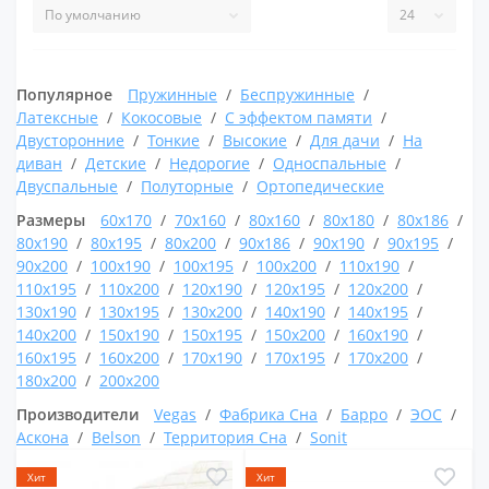
Популярное
Пружинные
Беспружинные
Латексные
Кокосовые
С эффектом памяти
Двусторонние
Тонкие
Высокие
Для дачи
На
диван
Детские
Недорогие
Односпальные
Двуспальные
Полуторные
Ортопедические
Размеры
60x170
70x160
80x160
80x180
80x186
80x190
80x195
80x200
90x186
90x190
90x195
90x200
100x190
100x195
100x200
110x190
110x195
110x200
120x190
120x195
120x200
130x190
130x195
130x200
140x190
140x195
140x200
150x190
150x195
150x200
160x190
160x195
160x200
170x190
170x195
170x200
180x200
200x200
Производители
Vegas
Фабрика Сна
Барро
ЭОС
Аскона
Belson
Территория Сна
Sonit
Хит
Хит