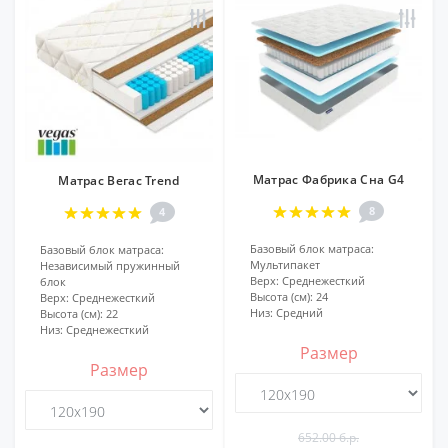
Матрас Фабрика Сна G4
Матрас Вегас Trend
8
4
Базовый блок матраса:
Базовый блок матраса:
Мультипакет
Независимый пружинный
Верх:
Среднежесткий
блок
Высота (см):
24
Верх:
Среднежесткий
Низ:
Средний
Высота (см):
22
Низ:
Среднежесткий
Размер
Размер
652.00 б.р.