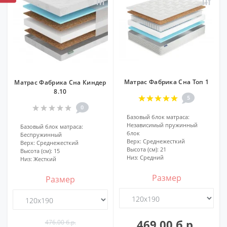
Матрас Фабрика Сна Топ 1
Матрас Фабрика Сна Киндер
8.10
5
0
Базовый блок матраса:
Независимый пружинный
Базовый блок матраса:
блок
Беспружинный
Верх:
Среднежесткий
Верх:
Среднежесткий
Высота (см):
21
Высота (см):
15
Низ:
Средний
Низ:
Жесткий
Размер
Размер
469.00 б.р.
476.00 б.р.