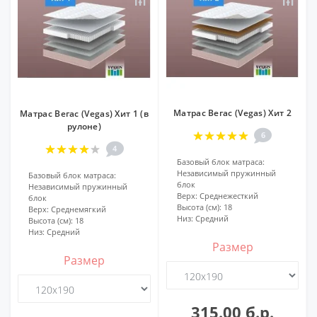
Матрас Вегас (Vegas) Хит 2
Матрас Вегас (Vegas) Хит 1 (в
рулоне)
6
4
Базовый блок матраса:
Независимый пружинный
Базовый блок матраса:
блок
Независимый пружинный
Верх:
Среднежесткий
блок
Высота (см):
18
Верх:
Среднемягкий
Низ:
Средний
Высота (см):
18
Низ:
Средний
Размер
Размер
315.00 б.р.