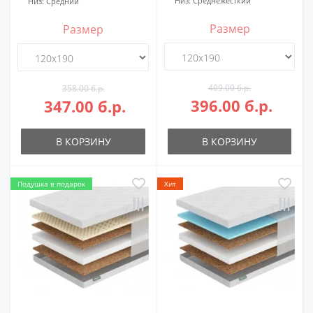
Низ:
Среднежесткий
Низ:
Средний
Размер
Размер
409.00 б.р.
358.00 б.р.
396.00 б.р.
347.00 б.р.
В КОРЗИНУ
В КОРЗИНУ
Подушка в подарок
Хит