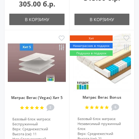
305.00 б.р.
В КОРЗИНУ
В КОРЗИНУ
Хит
Наматрасник в подарок
Подушка в подарок
Матрас Вегас Bonus
Матрас Вегас (Vegas) Хит 5
6
2
Базовый блок матраса:
Базовый блок матраса:
Независимый пружинный
Беспружинный
блок
Верх:
Среднежесткий
Верх:
Среднежесткий
Высота (см):
11
Высота (см):
21
Низ:
Среднежесткий