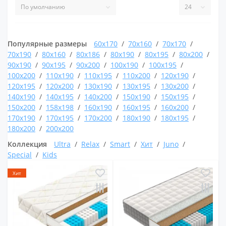
Популярные размеры
60x170
70x160
70x170
70x190
80x160
80x186
80x190
80x195
80x200
90x190
90x195
90x200
100x190
100x195
100x200
110x190
110x195
110x200
120x190
120x195
120x200
130x190
130x195
130x200
140x190
140x195
140x200
150x190
150x195
150x200
158x198
160x190
160x195
160x200
170x190
170x195
170x200
180x190
180x195
180x200
200x200
Коллекция
Ultra
Relax
Smart
Хит
Juno
Special
Kids
Хит