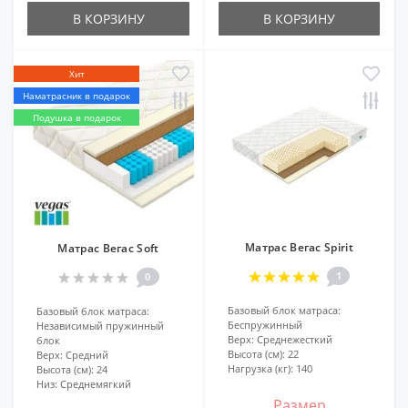
В КОРЗИНУ
В КОРЗИНУ
Хит
Наматрасник в подарок
Подушка в подарок
Матрас Вегас Spirit
Матрас Вегас Soft
1
0
Базовый блок матраса:
Базовый блок матраса:
Беспружинный
Независимый пружинный
Верх:
Среднежесткий
блок
Высота (см):
22
Верх:
Средний
Нагрузка (кг):
140
Высота (см):
24
Низ:
Среднемягкий
Размер