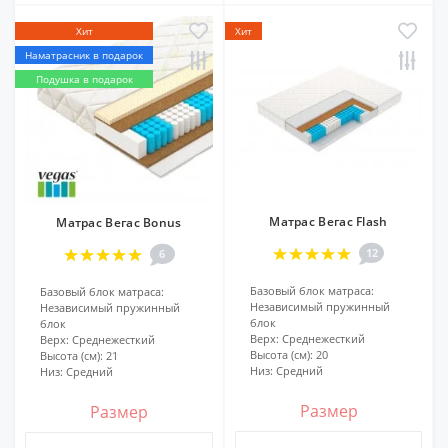
Хит
Хит
Наматрасник в подарок
Подушка в подарок
Матрас Вегас Flash
Матрас Вегас Bonus
12
6
Базовый блок матраса:
Базовый блок матраса:
Независимый пружинный
Независимый пружинный
блок
блок
Верх:
Среднежесткий
Верх:
Среднежесткий
Высота (см):
20
Высота (см):
21
Низ:
Средний
Низ:
Средний
Размер
Размер