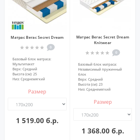
Матрас Вегас Secret Dream
Матрас Вегас Secret Dream
Knitwear
0
0
Базовый блок матраса:
Мультипакет
Базовый блок матраса:
Верх:
Средний
Независимый пружинный
Высота (см):
25
блок
Низ:
Среднемягкий
Верх:
Средний
Высота (см):
23
Низ:
Среднемягкий
Размер
Размер
1 519.00 б.р.
1 368.00 б.р.