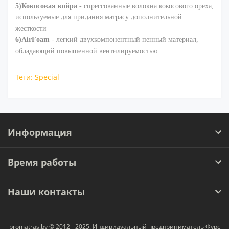
5)Кокосовая койра
- спрессованные волокна кокосового ореха,
используемые для придания матрасу дополнительной
жесткости
6)AirFoam
- легкий двухкомпонентный пенный материал,
обладающий повышенной вентилируемостью
Теги:
Special
Информация
Время работы
Наши контакты
promatras.by © 2012 - 2025. Индивидуальный предприниматель Фурс