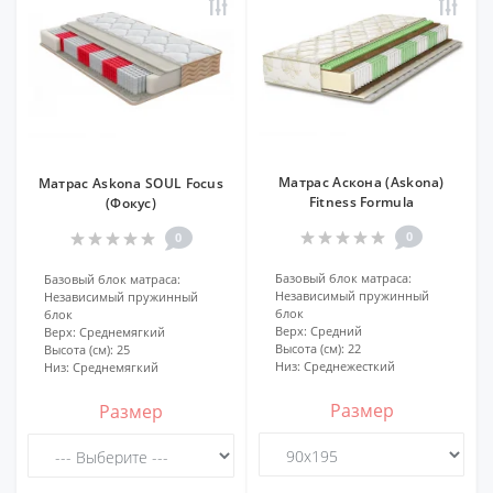
Матрас Аскона (Askona)
Матрас Askona SOUL Focus
Fitness Formula
(Фокус)
0
0
Базовый блок матраса:
Базовый блок матраса:
Независимый пружинный
Независимый пружинный
блок
блок
Верх:
Средний
Верх:
Среднемягкий
Высота (см):
22
Высота (см):
25
Низ:
Среднежесткий
Низ:
Среднемягкий
Размер
Размер