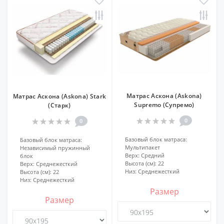
Матрас Аскона (Askona)
Матрас Аскона (Askona) Stark
Supremo (Супремо)
(Старк)
0
0
Базовый блок матраса:
Базовый блок матраса:
Мультипакет
Независимый пружинный
Верх:
Средний
блок
Высота (см):
22
Верх:
Среднежесткий
Низ:
Среднежесткий
Высота (см):
22
Низ:
Среднежесткий
Размер
Размер