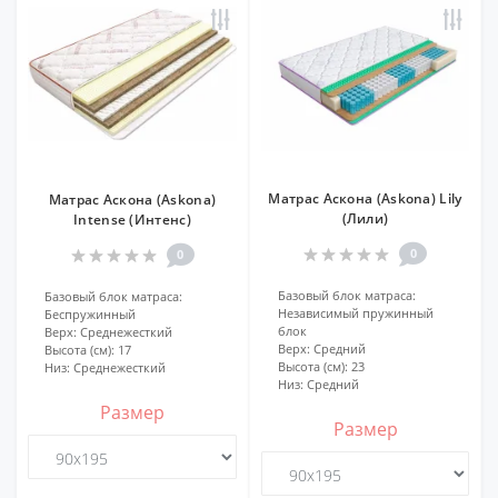
Матрас Аскона (Askona) Lily
Матрас Аскона (Askona)
(Лили)
Intense (Интенс)
0
0
Базовый блок матраса:
Базовый блок матраса:
Независимый пружинный
Беспружинный
блок
Верх:
Среднежесткий
Верх:
Средний
Высота (см):
17
Высота (см):
23
Низ:
Среднежесткий
Низ:
Средний
Размер
Размер