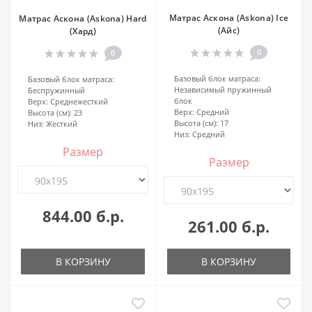
Матрас Аскона (Askona) Ice
Матрас Аскона (Askona) Hard
(Айс)
(Хард)
0
0
Базовый блок матраса:
Базовый блок матраса:
Независимый пружинный
Беспружинный
блок
Верх:
Среднежесткий
Верх:
Средний
Высота (см):
23
Высота (см):
17
Низ:
Жесткий
Низ:
Средний
Размер
Размер
844.00 б.р.
261.00 б.р.
В КОРЗИНУ
В КОРЗИНУ