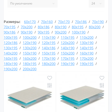
Размеры:
60х170
70х160
70х170
70х186
70х190
70х195
70х200
80х186
80х190
80х195
80х200
90х186
90х190
90х195
90х200
100х190
100х195
100х200
110х190
110х195
110х200
120х186
120х190
120х195
120х200
130х190
130х195
130х200
140х186
140х190
140х195
140х200
150х190
150х195
150х200
160х190
160х195
160х200
170х190
170х195
170х200
180х190
180х195
180х200
190х190
190х195
190х200
200х200