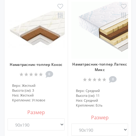
Наматрасник-топпер Латекс
Наматрасник-топпер Кокос
Микс
0
0
Верх:
Жесткий
Высота (см):
3
Верх:
Средний
Низ:
Жесткий
Высота (см):
11
Крепление:
Угловое
Низ:
Средний
Крепление:
Есть
Размер
Размер