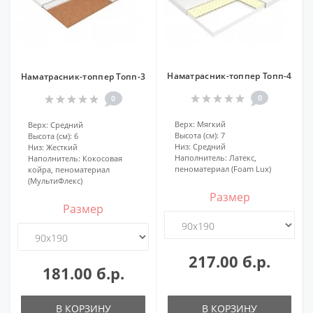
Наматрасник-топпер Топп-4
Наматрасник-топпер Топп-3
0
0
Верх:
Мягкий
Верх:
Средний
Высота (см):
7
Высота (см):
6
Низ:
Средний
Низ:
Жесткий
Наполнитель:
Латекс,
Наполнитель:
Кокосовая
пеноматериал (Foam Lux)
койра, пеноматериал
(МультиФлекс)
Размер
Размер
217.00 б.р.
181.00 б.р.
В КОРЗИНУ
В КОРЗИНУ