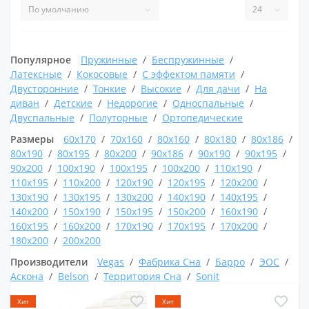
Популярное
Пружинные
Беспружинные
Латексные
Кокосовые
С эффектом памяти
Двусторонние
Тонкие
Высокие
Для дачи
На
диван
Детские
Недорогие
Односпальные
Двуспальные
Полуторные
Ортопедические
Размеры
60x170
70x160
80x160
80x180
80x186
80x190
80x195
80x200
90x186
90x190
90x195
90x200
100x190
100x195
100x200
110x190
110x195
110x200
120x190
120x195
120x200
130x190
130x195
130x200
140x190
140x195
140x200
150x190
150x195
150x200
160x190
160x195
160x200
170x190
170x195
170x200
180x200
200x200
Производители
Vegas
Фабрика Сна
Барро
ЭОС
Аскона
Belson
Территория Сна
Sonit
Хит
Хит