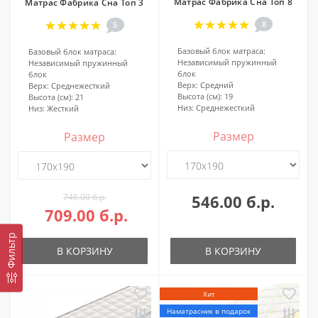
Матрас Фабрика Сна Топ 8
Матрас Фабрика Сна Топ 3
8
5
Базовый блок матраса:
Базовый блок матраса:
Независимый пружинный
Независимый пружинный
блок
блок
Верх:
Средний
Верх:
Среднежесткий
Высота (см):
19
Высота (см):
21
Низ:
Среднежесткий
Низ:
Жесткий
Размер
Размер
746.00 б.р.
546.00 б.р.
709.00 б.р.
Фильтр
В КОРЗИНУ
В КОРЗИНУ
Хит
Наматрасник в подарок