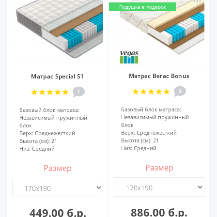
Подушка в подарок
Матрас Вегас Bonus
Матрас Special S1
6
7
Базовый блок матраса:
Базовый блок матраса:
Независимый пружинный
Независимый пружинный
блок
блок
Верх:
Среднежесткий
Верх:
Среднежесткий
Высота (см):
21
Высота (см):
21
Низ:
Средний
Низ:
Средний
Размер
Размер
886.00 б.р.
449.00 б.р.