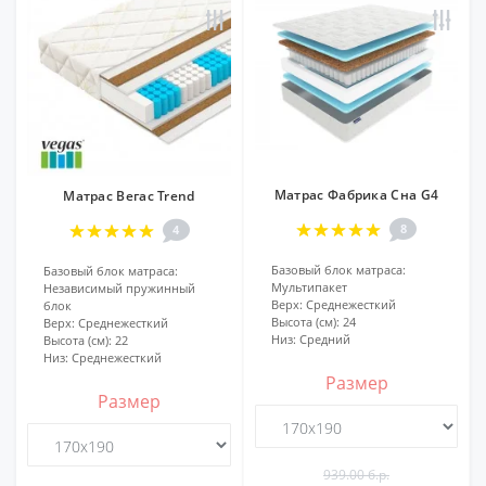
Матрас Фабрика Сна G4
Матрас Вегас Trend
8
4
Базовый блок матраса:
Базовый блок матраса:
Мультипакет
Независимый пружинный
Верх:
Среднежесткий
блок
Высота (см):
24
Верх:
Среднежесткий
Низ:
Средний
Высота (см):
22
Низ:
Среднежесткий
Размер
Размер
939.00 б.р.