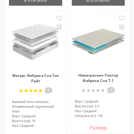
В КОРЗИНУ
В КОРЗИНУ
Наматрасник-Топпер
Матрас Фабрика Сна Топ
Фабрика Сна Т-1
Лайт
0
5
Верх:
Средний
Базовый блок матраса:
Высота (см):
2.5
Независимый пружинный
Низ:
Средний
блок
Нагрузка (кг):
130
Верх:
Средний
Высота (см):
18
Низ:
Средний
Размер