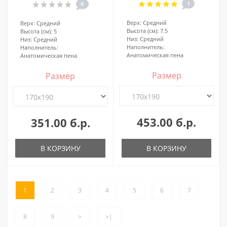
1
0
Верх:
Средний
Верх:
Средний
Высота (см):
7.5
Высота (см):
5
Низ:
Средний
Низ:
Средний
Наполнитель:
Наполнитель:
Анатомическая пена
Анатомическая пена
Размер
Размер
453.00 б.р.
351.00 б.р.
В КОРЗИНУ
В КОРЗИНУ
1
2
3
4
5
6
7
8
9
>
>|