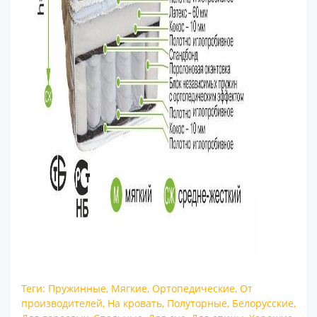
Теги:
Пружинные
,
Мягкие
,
Ортопедические
,
От
производителей
,
На кровать
,
Полуторные
,
Белорусские
,