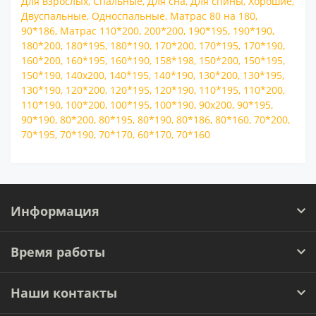
Для взрослых
,
Спальные
,
Для сна
,
Для спины
,
Хорошие
,
Двуспальные
,
Односпальные
,
Матрас 80 на 180
,
90*186
,
Матрас 110*200
,
200*200
,
190*195
,
190*190
,
180*200
,
180*195
,
180*190
,
170*200
,
170*195
,
170*190
,
160*200
,
160*195
,
160*190
,
158*198
,
150*200
,
150*195
,
150*190
,
140x200
,
140*195
,
140*190
,
130*200
,
130*195
,
130*190
,
120*200
,
120*195
,
120*190
,
110*195
,
110*200
,
110*190
,
100*200
,
100*195
,
100*190
,
90x200
,
90*195
,
90*190
,
80*200
,
80*195
,
80*190
,
80*186
,
80*160
,
70*200
,
70*195
,
70*190
,
70*170
,
60*170
,
70*160
Информация
Время работы
Наши контакты