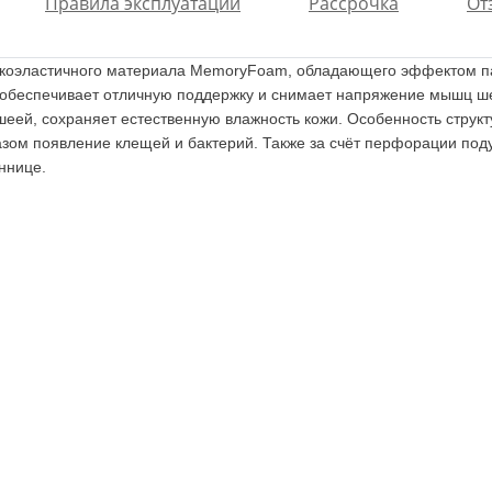
Правила эксплуатации
Рассрочка
От
искоэластичного материала MemoryFoam, обладающего эффектом па
 обеспечивает отличную поддержку и снимает напряжение мышц ше
 шеей, сохраняет естественную влажность кожи. Особенность стру
азом появление клещей и бактерий. Также за счёт перфорации под
ннице.