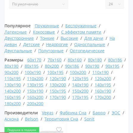
Популярное
Пружинные
Беспружинные
Латексные
Кокосовые
С эффектом памяти
Двусторонние
Тонкие
Высокие
Для дачи
На
диван
Детские
Недорогие
Односпальные
Двуспальные
Полуторные
Ортопедические
Размеры
60x170
70x160
80x160
80x180
80x186
80x190
80x195
80x200
90x186
90x190
90x195
90x200
100x190
100x195
100x200
110x190
110x195
110x200
120x190
120x195
120x200
130x190
130x195
130x200
140x190
140x195
140x200
150x190
150x195
150x200
160x190
160x195
160x200
170x190
170x195
170x200
180x200
200x200
Производители
Vegas
Фабрика Сна
Барро
ЭОС
Аскона
Belson
Территория Сна
Sonit
Подушка в подарок